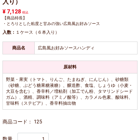
入り）
¥ 7,128
税込
【商品特長】
・とろりとした粘度と甘みの強い広島風お好みソース
入数：
１ケース（６本入り）
商品名
広島風お好みソースハンディ
原材料
野菜・果実（トマト、りんご、たまねぎ、にんじん）、砂糖類
（砂糖、ぶどう糖果糖液糖）、醸造酢、食塩、しょうゆ（小麦・
大豆を含む）、香辛料／増粘剤（加工でん粉、タマリンドシード
ガム）、酒精、調味料（アミノ酸等）、カラメル色素、酸味料、
甘味料（ステビア）、香辛料抽出物
商品コード：
125
数量