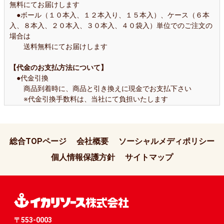
無料にてお届けします
●ボール（１０本入、１２本入り、１５本入）、ケース（６本
入、８本入、２０本入、３０本入、４０袋入）単位でのご注文の
場合は
送料無料にてお届けします
【代金のお支払方法について】
●代金引換
商品到着時に、商品と引き換えに現金でお支払下さい
※代金引換手数料は、当社にて負担いたします
【返品について】
商品はワレモノのため、配送には万全を期しておりますが、万
総合TOPページ
会社概要
ソーシャルメディポリシー
一破損等がございましたら、ご一報ください
個人情報保護方針
サイトマップ
【個人情報のお取扱いについて】
お客様からお預かりした個人情報は、販売管理、商品の発送、
新商品のご案内のために使用いたします
【その他】
●商品の発送は日本国内に限らせていただきます
〒553-0003