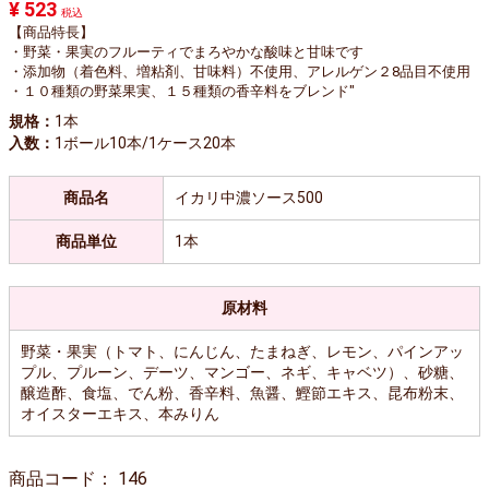
¥ 523
税込
【商品特長】
・野菜・果実のフルーティでまろやかな酸味と甘味です
・添加物（着色料、増粘剤、甘味料）不使用、アレルゲン２8品目不使用
・１０種類の野菜果実、１５種類の香辛料をブレンド"
規格：
1本
入数：
1ボール10本/1ケース20本
商品名
イカリ中濃ソース500
商品単位
1本
原材料
野菜・果実（トマト、にんじん、たまねぎ、レモン、パインアッ
プル、プルーン、デーツ、マンゴー、ネギ、キャベツ）、砂糖、
醸造酢、食塩、でん粉、香辛料、魚醤、鰹節エキス、昆布粉末、
オイスターエキス、本みりん
商品コード：
146