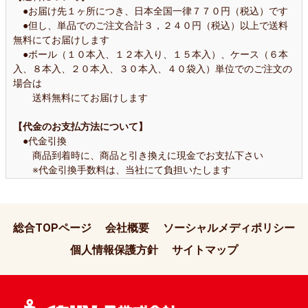
●お届け先１ヶ所につき、日本全国一律７７０円（税込）です
●但し、単品でのご注文合計３，２４０円（税込）以上で送料
無料にてお届けします
●ボール（１０本入、１２本入り、１５本入）、ケース（６本
入、８本入、２０本入、３０本入、４０袋入）単位でのご注文の
場合は
送料無料にてお届けします
【代金のお支払方法について】
●代金引換
商品到着時に、商品と引き換えに現金でお支払下さい
※代金引換手数料は、当社にて負担いたします
【返品について】
商品はワレモノのため、配送には万全を期しておりますが、万
総合TOPページ
会社概要
ソーシャルメディポリシー
一破損等がございましたら、ご一報ください
個人情報保護方針
サイトマップ
【個人情報のお取扱いについて】
お客様からお預かりした個人情報は、販売管理、商品の発送、
新商品のご案内のために使用いたします